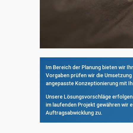
Im Bereich der Planung bieten wir I
Vorgaben prüfen wir die Umsetzung u
angepasste Konzeptionierung mit Ih
Unsere Lösungsvorschläge erfolgen 
im laufenden Projekt gewähren wir e
Auftragsabwicklung zu.